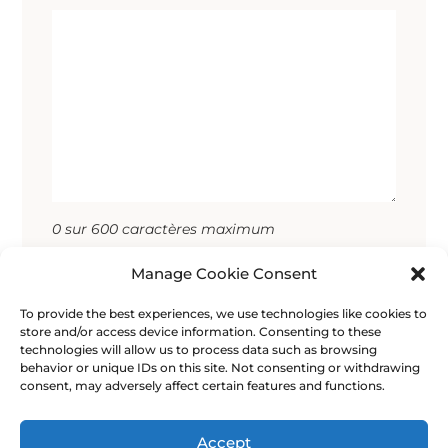
0 sur 600 caractères maximum
Manage Cookie Consent
Consentement
Je donne mon consentement pour que
les données que je saisis dans ce
(Nécessaire)
To provide the best experiences, we use technologies like cookies to
formulaire soient utilisées dans le but de
store and/or access device information. Consenting to these
technologies will allow us to process data such as browsing
me contacter.
behavior or unique IDs on this site. Not consenting or withdrawing
consent, may adversely affect certain features and functions.
Accept