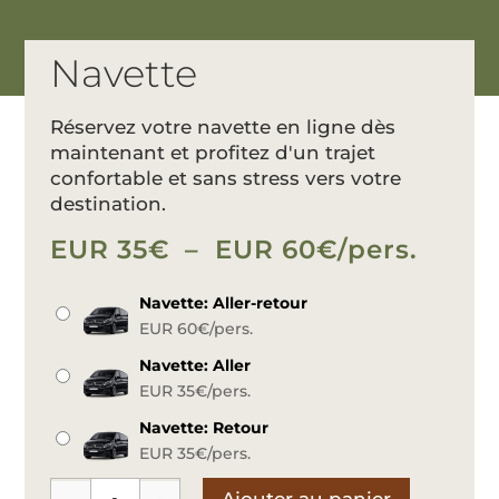
Navette
Réservez votre navette en ligne dès
maintenant et profitez d'un trajet
confortable et sans stress vers votre
destination.
Plage
EUR 35
€
–
EUR 60
€
/pers.
de
prix :
Navette: Aller-retour
EUR
EUR 60
€
/pers.
35€
Navette: Aller
à
EUR 35
€
/pers.
EUR
60€
Navette: Retour
EUR 35
€
/pers.
Ajouter au panier