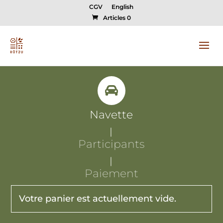
CGV
English
Articles 0

Navette
Participants
Paiement
Votre panier est actuellement vide.
VOIR TOUS LES SÉJOURS